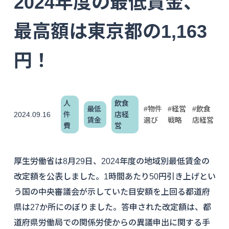
2024年度の最低賃金、
最高額は東京都の1,163
円！
人
飲食
最低
#物件
#経営
#飲食
2024.09.16
件
店経
賃金
選び
戦略
店経営
費
営
厚生労働省は8月29日、2024年度の地域別最低賃金の
改定額を公表しました。1時間あたり50円引き上げとい
う国の中央審議会が示していた目安額を上回る都道府
県は27か所にのぼりました。答申された改定額は、都
道府県労働局での関係労使からの異議申出に関する手