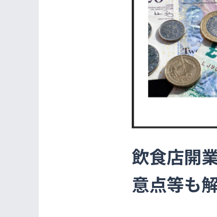
飲食店開
意点等も