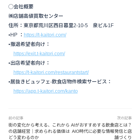
◯会社概要
㈱店舗高値買取センター
住所：東京都荒川区西日暮里2-10-5 泉ビル1F
•HP ：
https://t-kaitori.com/
•撤退希望者向け：
https://exit.t-kaitori.com/
•出店希望者向け：
https://t-kaitori.com/restaurantstart/
•居抜きビュッフェ-飲食店物件検索サービス：
https://app.t-kaitori.com/kanto
前の記事
次の記事
街の変化から考える、これから
AIがおすすめする飲食店とは？
の店舗経営｜求められる価値は
AIO時代に必要な情報発信と店
どう変わるのか
舗づくり